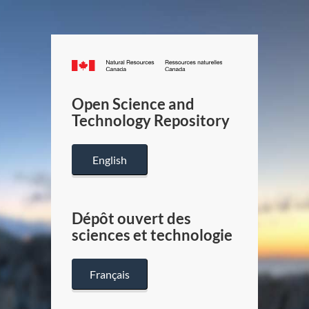
Canada.ca
/
Gouverneme
Open Science and
du
Technology Repository
Canada
English
Dépôt ouvert des
sciences et technologie
Français