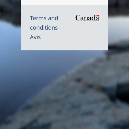
Terms and
/
conditions
Symbole
Avis
du
gouvernem
du
Canada