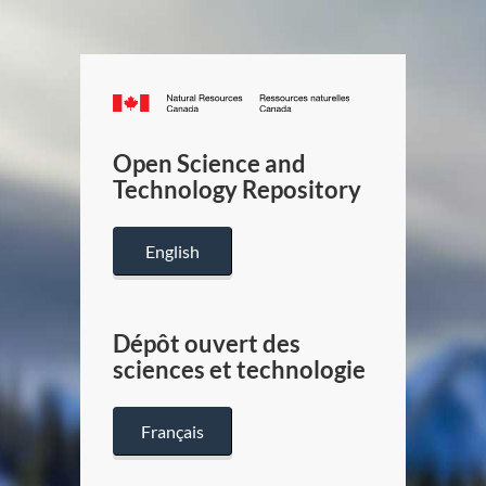
Canada.ca
/
Gouverneme
Open Science and
du
Technology Repository
Canada
English
Dépôt ouvert des
sciences et technologie
Français