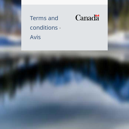
Terms and
/
conditions
Symbole
Avis
du
gouvernem
du
Canada