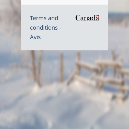
Terms and
/
conditions
Symbole
Avis
du
gouvernem
du
Canada