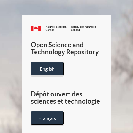
Canada.ca
/
Gouverneme
Open Science and
du
Technology Repository
Canada
English
Dépôt ouvert des
sciences et technologie
Français