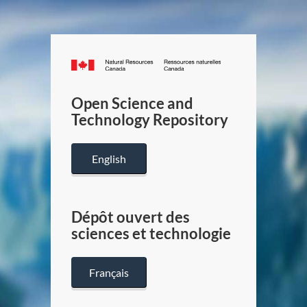
Canada.ca
/
Gouverneme
Open Science and
du
Technology Repository
Canada
English
Dépôt ouvert des
sciences et technologie
Français