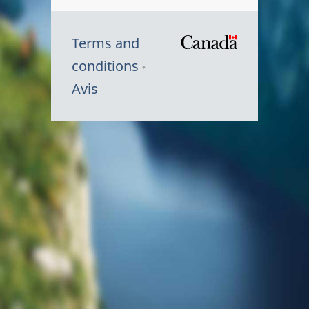
Terms and
/
conditions
Symbole
Avis
du
gouvernem
du
Canada