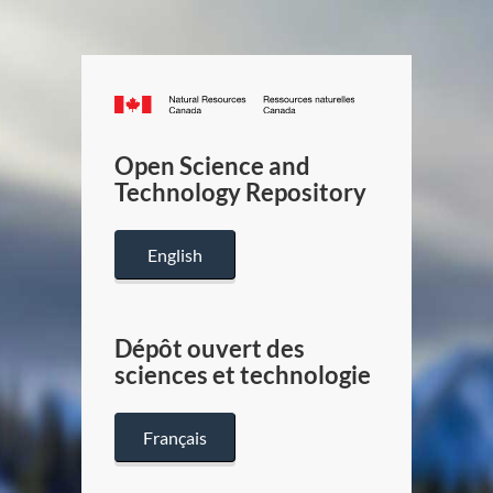
Canada.ca
/
Gouverneme
Open Science and
du
Technology Repository
Canada
English
Dépôt ouvert des
sciences et technologie
Français