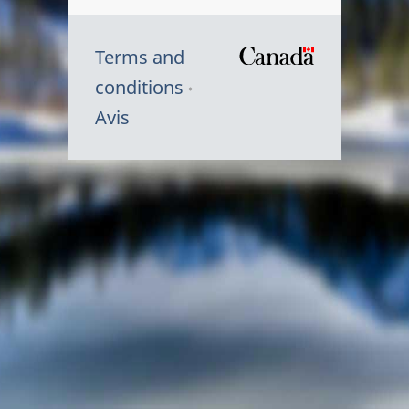
Terms and
/
conditions
Symbole
Avis
du
gouvernem
du
Canada