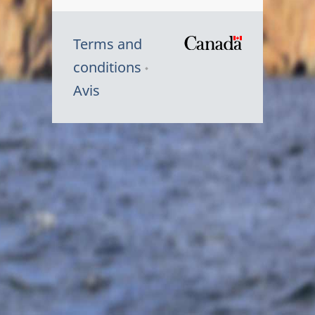
Terms and
/
conditions
Symbole
Avis
du
gouvernem
du
Canada