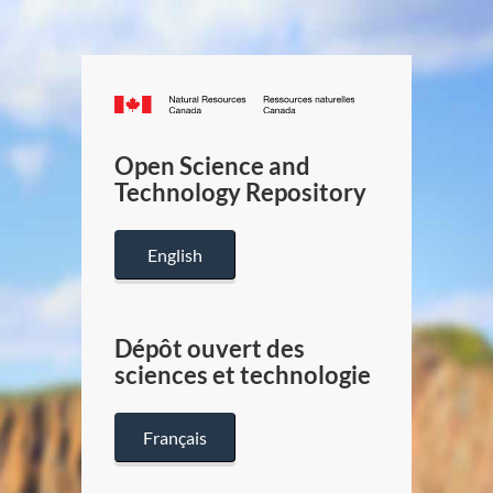
Canada.ca
/
Gouverneme
Open Science and
du
Technology Repository
Canada
English
Dépôt ouvert des
sciences et technologie
Français