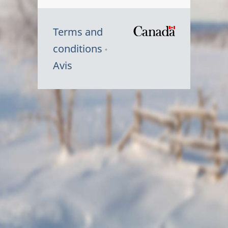
Terms and
/
conditions
Symbole
Avis
du
gouvernem
du
Canada