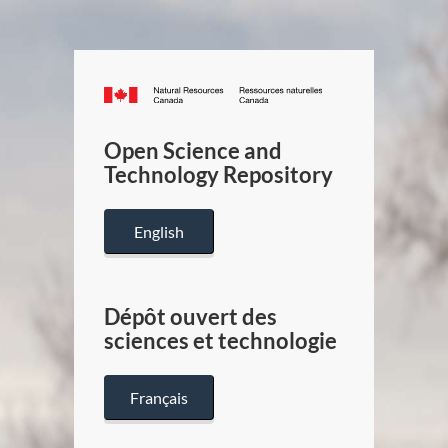
Canada.ca
/
Gouverneme
Open Science and
du
Technology Repository
Canada
English
Dépôt ouvert des
sciences et technologie
Français