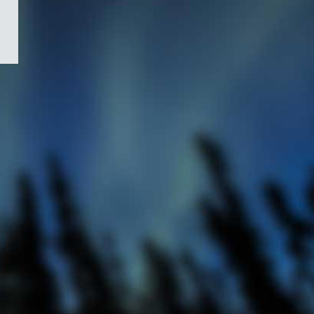
/
Symbole
du
gouvernement
du
Canada