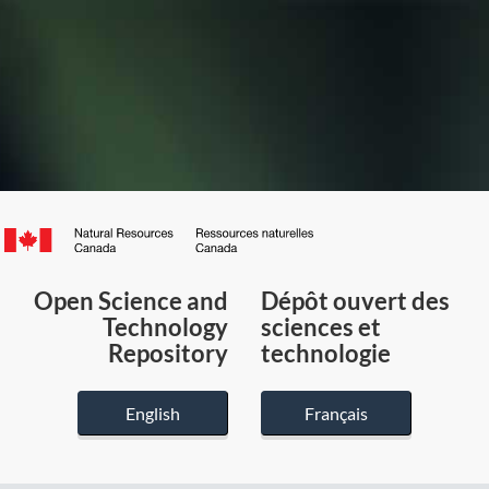
Canada.ca
/
Gouvernement
Open Science and
Dépôt ouvert des
du
Technology
sciences et
Canada
Repository
technologie
English
Français