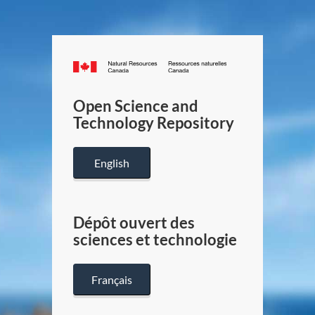
Canada.ca
/
Gouverneme
Open Science and
du
Technology Repository
Canada
English
Dépôt ouvert des
sciences et technologie
Français