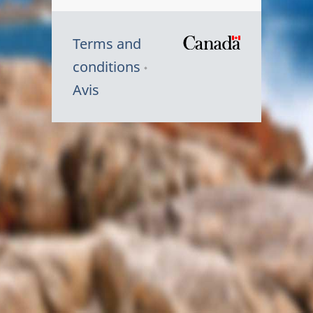
Terms and
/
conditions
Symbole
Avis
du
gouvernem
du
Canada