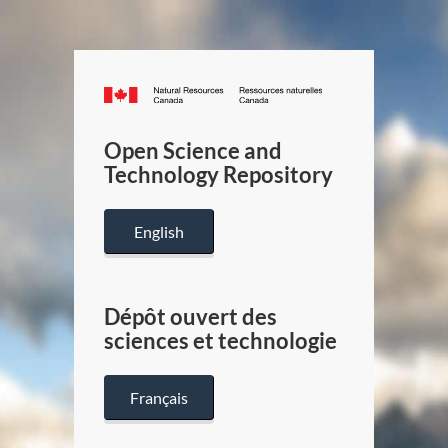
Canada.ca
/
Gouverneme
Open Science and
du
Technology Repository
Canada
English
Dépôt ouvert des
sciences et technologie
Français