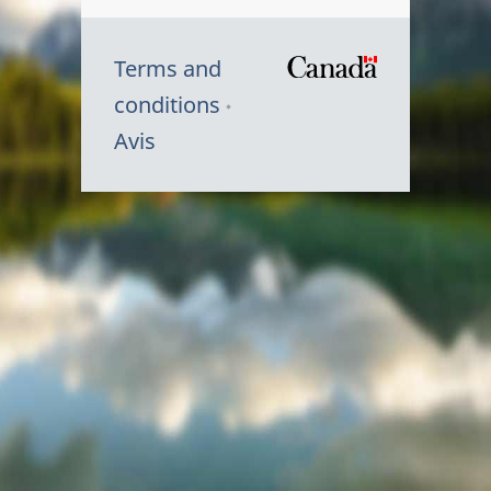
Terms and
/
conditions
Symbole
Avis
du
gouvernem
du
Canada