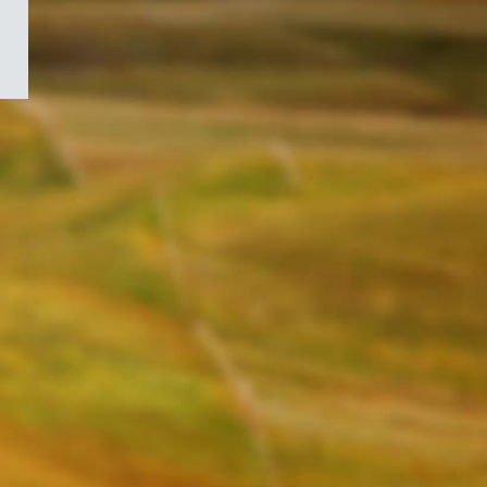
/
Symbole
du
gouvernement
du
Canada