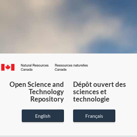
Canada.ca
/
Gouvernement
Open Science and
Dépôt ouvert des
du
Technology
sciences et
Canada
Repository
technologie
English
Français