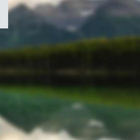
/
Symbole
du
gouvernement
du
Canada