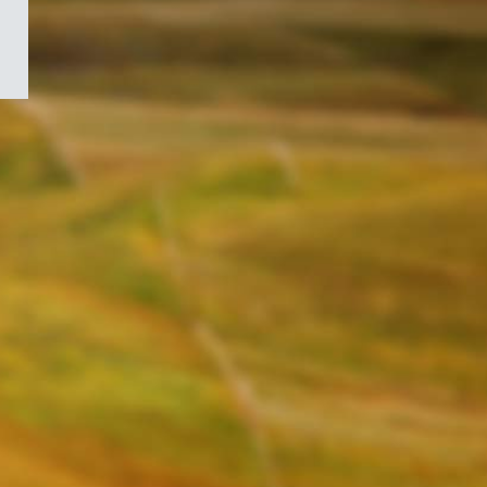
/
Symbole
du
gouvernement
du
Canada