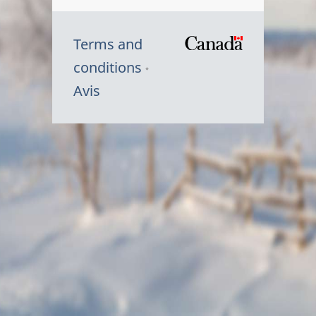
Terms and
/
conditions
Symbole
Avis
du
gouvernem
du
Canada