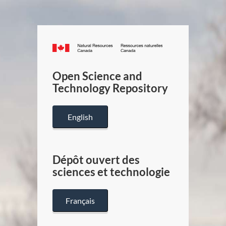
Canada.ca
/
Gouverneme
Open Science and
du
Technology Repository
Canada
English
Dépôt ouvert des
sciences et technologie
Français