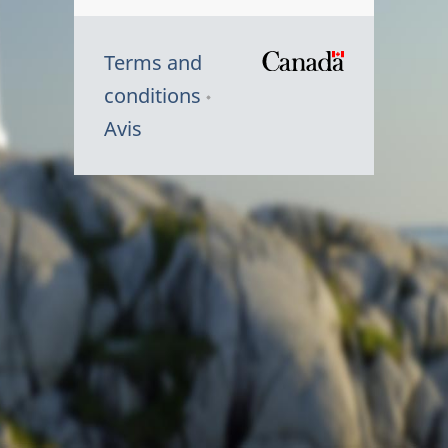
Terms and
/
conditions
Symbole
Avis
du
gouvernem
du
Canada