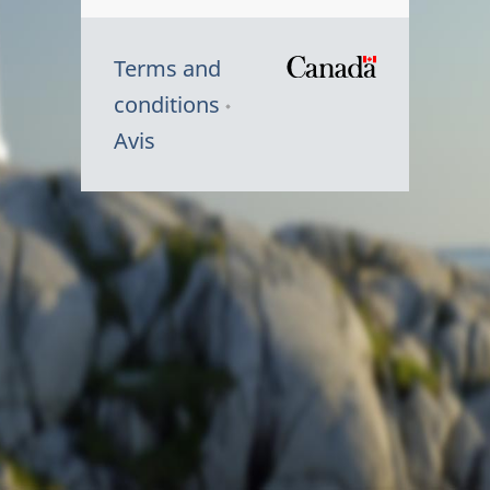
Terms and
/
conditions
Symbole
Avis
du
gouvernem
du
Canada