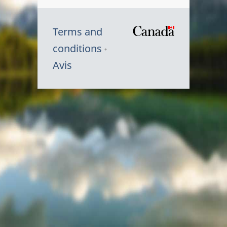
Terms and
/
conditions
Symbole
Avis
du
gouvernem
du
Canada