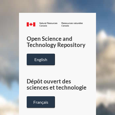
Canada.ca
/
Gouverneme
Open Science and
du
Technology Repository
Canada
English
Dépôt ouvert des
sciences et technologie
Français