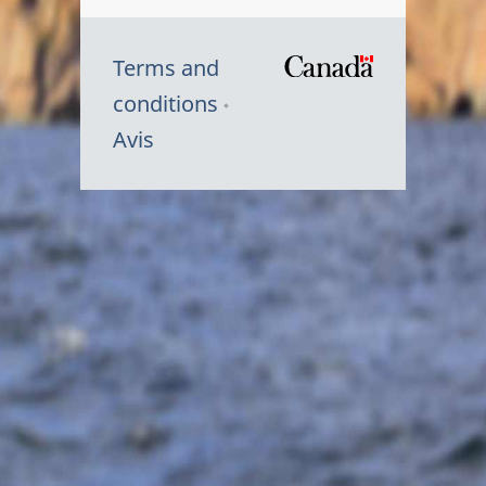
Terms and
/
conditions
Symbole
Avis
du
gouvernem
du
Canada