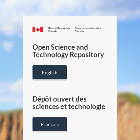
Canada.ca
/
Gouverneme
Open Science and
du
Technology Repository
Canada
English
Dépôt ouvert des
sciences et technologie
Français