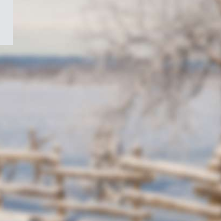
/
Symbole
du
gouvernement
du
Canada