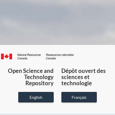
Canada.ca
/
Gouvernement
Open Science and
Dépôt ouvert des
du
Technology
sciences et
Canada
Repository
technologie
English
Français