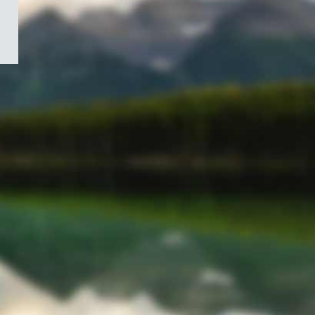
/
Symbole
du
gouvernement
du
Canada