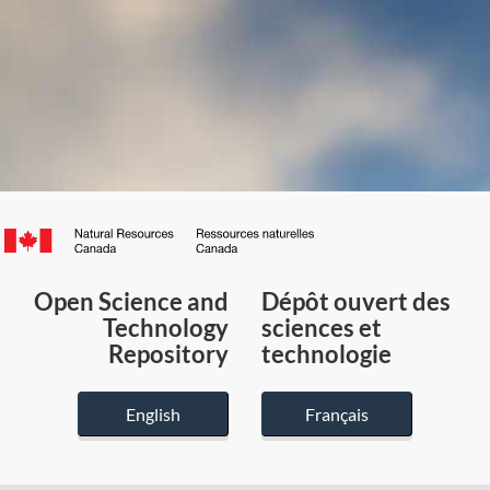
Canada.ca
/
Gouvernement
Open Science and
Dépôt ouvert des
du
Technology
sciences et
Canada
Repository
technologie
English
Français