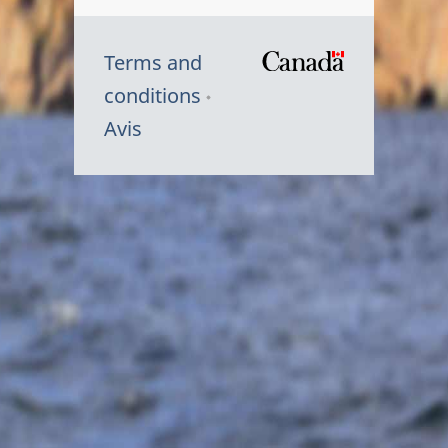
Terms and
/
conditions
Symbole
Avis
du
gouvernem
du
Canada