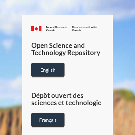
Canada.ca
/
Gouverneme
Open Science and
du
Technology Repository
Canada
English
Dépôt ouvert des
sciences et technologie
Français