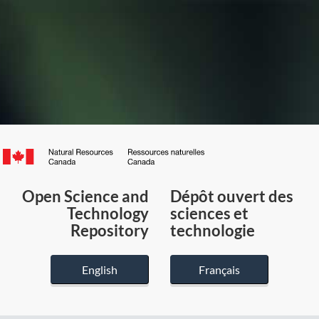
Canada.ca
/
Gouvernement
Open Science and
Dépôt ouvert des
du
Technology
sciences et
Canada
Repository
technologie
English
Français