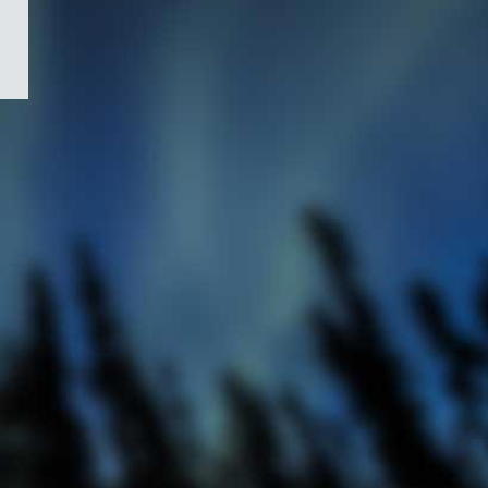
/
Symbole
du
gouvernement
du
Canada