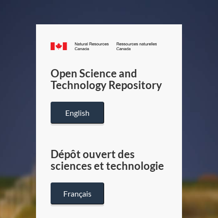
Canada.ca
/
Gouverneme
Open Science and
du
Technology Repository
Canada
English
Dépôt ouvert des
sciences et technologie
Français