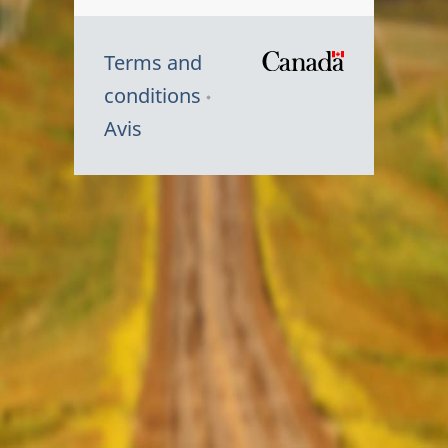
Terms and
/
conditions
Symbole
Avis
du
gouvernem
du
Canada