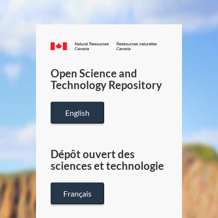
Canada.ca
/
Gouverneme
Open Science and
du
Technology Repository
Canada
English
Dépôt ouvert des
sciences et technologie
Français