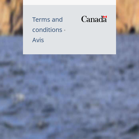
Terms and
/
conditions
Symbole
Avis
du
gouvernem
du
Canada