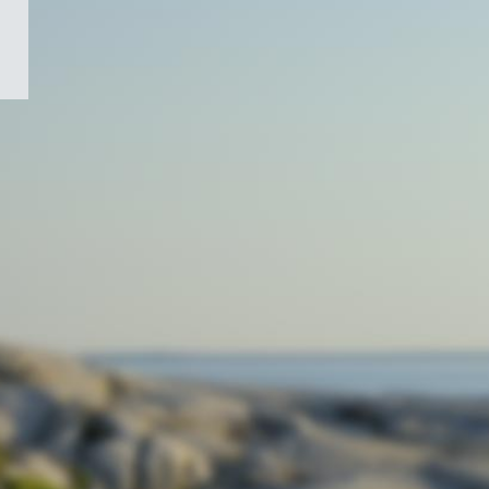
/
Symbole
du
gouvernement
du
Canada