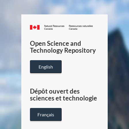
Canada.ca
/
Gouverneme
Open Science and
du
Technology Repository
Canada
English
Dépôt ouvert des
sciences et technologie
Français