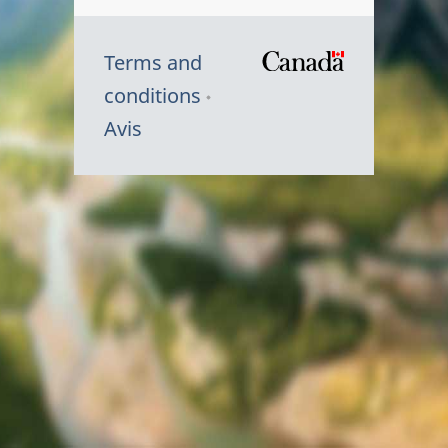
Terms and
/
conditions
Symbole
Avis
du
gouvernem
du
Canada