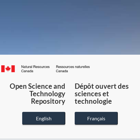
Canada.ca
/
Gouvernement
Open Science and
Dépôt ouvert des
du
Technology
sciences et
Canada
Repository
technologie
English
Français