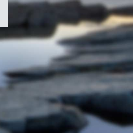
/
Symbole
du
gouvernement
du
Canada