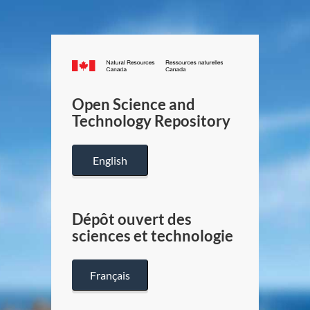
Canada.ca
/
Gouverneme
Open Science and
du
Technology Repository
Canada
English
Dépôt ouvert des
sciences et technologie
Français