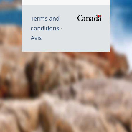
Terms and
/
conditions
Symbole
Avis
du
gouvernem
du
Canada