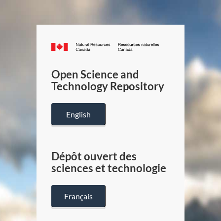
Canada.ca
/
Gouverneme
Open Science and
du
Technology Repository
Canada
English
Dépôt ouvert des
sciences et technologie
Français