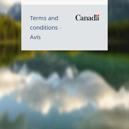
Terms and
/
conditions
Symbole
Avis
du
gouvernem
du
Canada