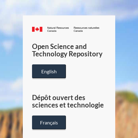
Canada.ca
/
Gouverneme
Open Science and
du
Technology Repository
Canada
English
Dépôt ouvert des
sciences et technologie
Français