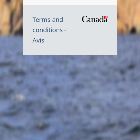
Terms and
/
conditions
Symbole
Avis
du
gouvernem
du
Canada