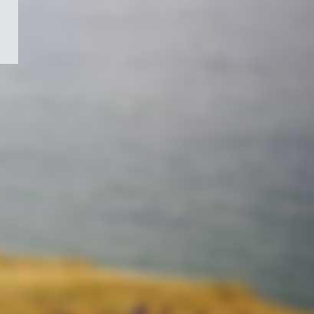
/
Symbole
du
gouvernement
du
Canada