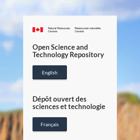
Canada.ca
/
Gouverneme
Open Science and
du
Technology Repository
Canada
English
Dépôt ouvert des
sciences et technologie
Français