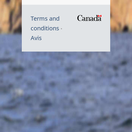
Terms and
/
conditions
Symbole
Avis
du
gouvernem
du
Canada