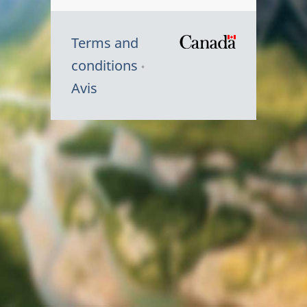
Terms and
/
conditions
Symbole
Avis
du
gouvernem
du
Canada