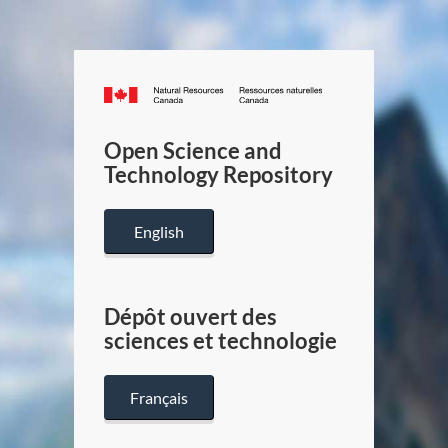
Canada.ca
/
Gouverneme
Open Science and
du
Technology Repository
Canada
English
Dépôt ouvert des
sciences et technologie
Français