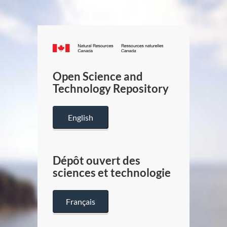
Canada.ca
/
Gouverneme
Open Science and
du
Technology Repository
Canada
English
Dépôt ouvert des
sciences et technologie
Français