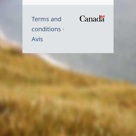
Terms and
/
conditions
Symbole
Avis
du
gouvernem
du
Canada