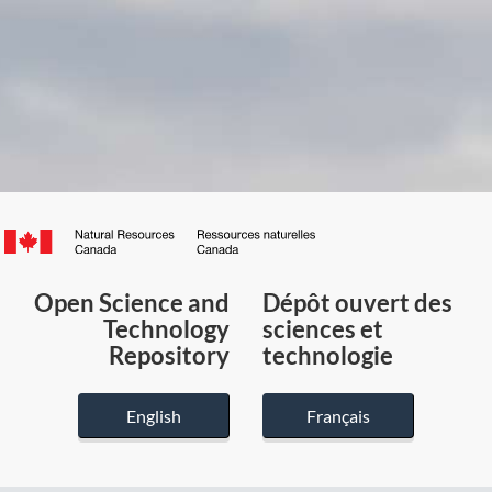
Canada.ca
/
Gouvernement
Open Science and
Dépôt ouvert des
du
Technology
sciences et
Canada
Repository
technologie
English
Français