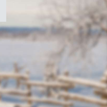
/
Symbole
du
gouvernement
du
Canada