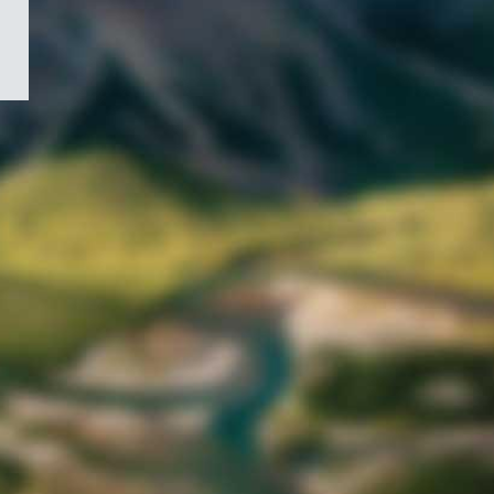
/
Symbole
du
gouvernement
du
Canada