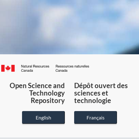
Canada.ca
/
Gouvernement
Open Science and
Dépôt ouvert des
du
Technology
sciences et
Canada
Repository
technologie
English
Français