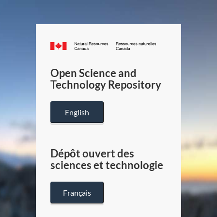
Canada.ca
/
Gouverneme
Open Science and
du
Technology Repository
Canada
English
Dépôt ouvert des
sciences et technologie
Français