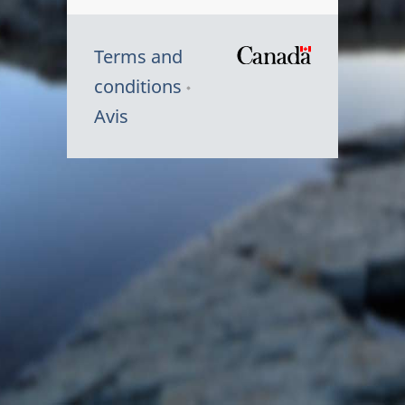
Terms and
/
conditions
Symbole
Avis
du
gouvernem
du
Canada