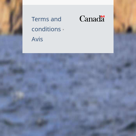
Terms and
/
conditions
Symbole
Avis
du
gouvernem
du
Canada