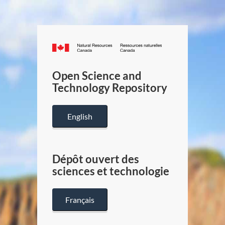
Canada.ca
/
Gouverneme
Open Science and
du
Technology Repository
Canada
English
Dépôt ouvert des
sciences et technologie
Français