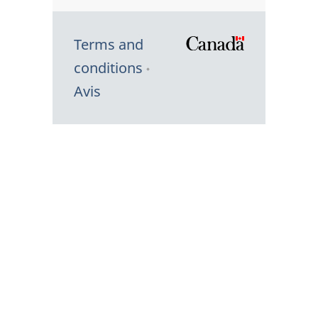
Terms and
/
conditions
Symbole
Avis
du
gouvernem
du
Canada