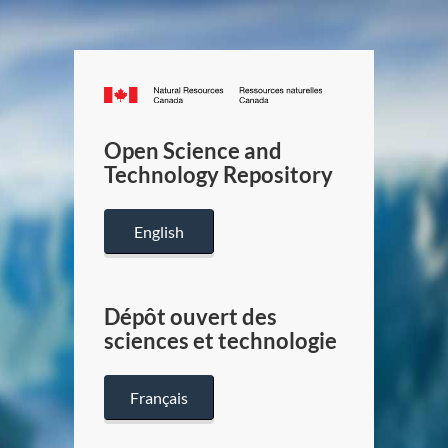
Canada.ca
/
Gouverneme
Open Science and
du
Technology Repository
Canada
English
Dépôt ouvert des
sciences et technologie
Français