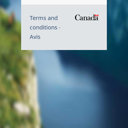
Terms and
/
conditions
Symbole
Avis
du
gouvernem
du
Canada