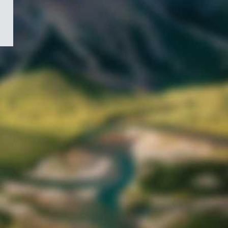
/
Symbole
du
gouvernement
du
Canada