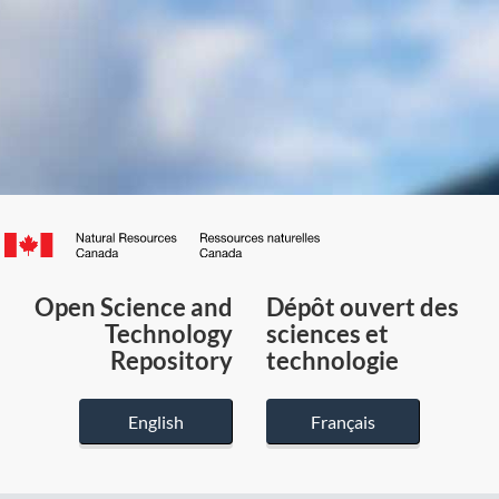
Canada.ca
/
Gouvernement
Open Science and
Dépôt ouvert des
du
Technology
sciences et
Canada
Repository
technologie
English
Français