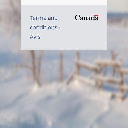
Terms and
/
conditions
Symbole
Avis
du
gouvernem
du
Canada