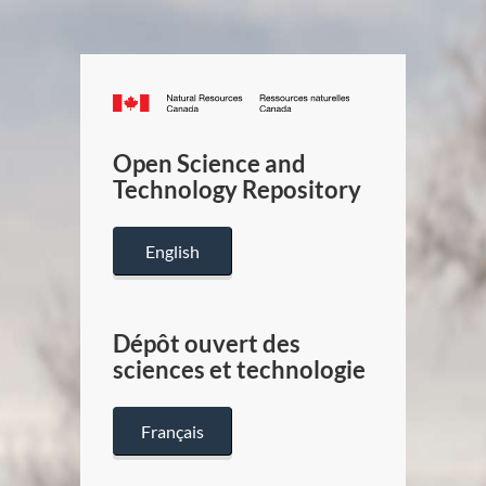
Canada.ca
/
Gouverneme
Open Science and
du
Technology Repository
Canada
English
Dépôt ouvert des
sciences et technologie
Français