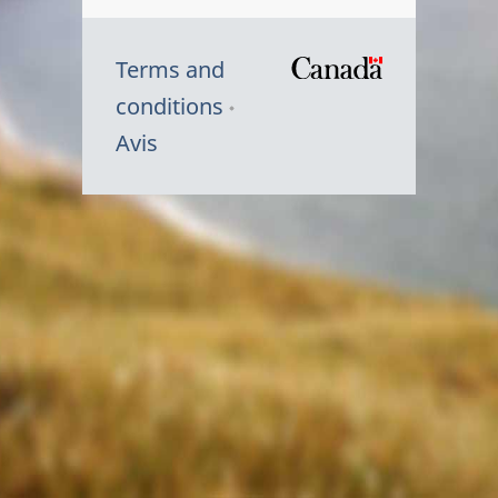
Terms and
/
conditions
Symbole
Avis
du
gouvernem
du
Canada