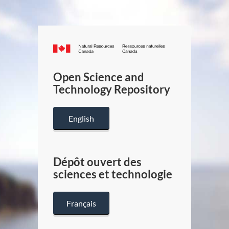
Canada.ca
/
Gouverneme
Open Science and
du
Technology Repository
Canada
English
Dépôt ouvert des
sciences et technologie
Français