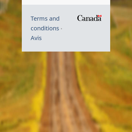
Terms and
/
conditions
Symbole
Avis
du
gouvernem
du
Canada