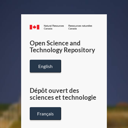
Canada.ca
/
Gouverneme
Open Science and
du
Technology Repository
Canada
English
Dépôt ouvert des
sciences et technologie
Français