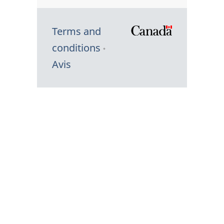
Terms and
/
conditions
Symbole
Avis
du
gouvernem
du
Canada