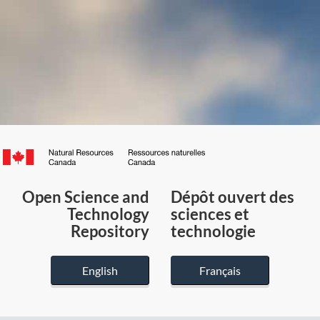
Canada.ca
/
Gouvernement
Open Science and
Dépôt ouvert des
du
Technology
sciences et
Canada
Repository
technologie
English
Français