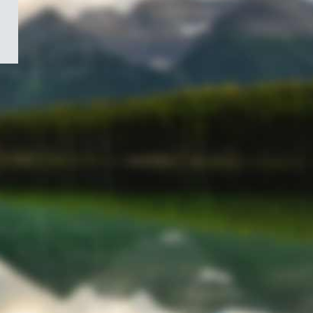
/
Symbole
du
gouvernement
du
Canada