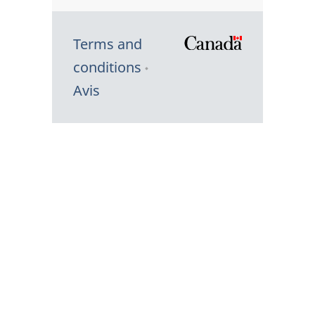
Terms and
/
conditions
Symbole
Avis
du
gouvernem
du
Canada