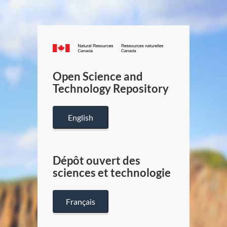
Canada.ca
/
Gouverneme
Open Science and
du
Technology Repository
Canada
English
Dépôt ouvert des
sciences et technologie
Français