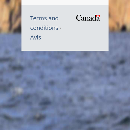
Terms and
/
conditions
Symbole
Avis
du
gouvernem
du
Canada