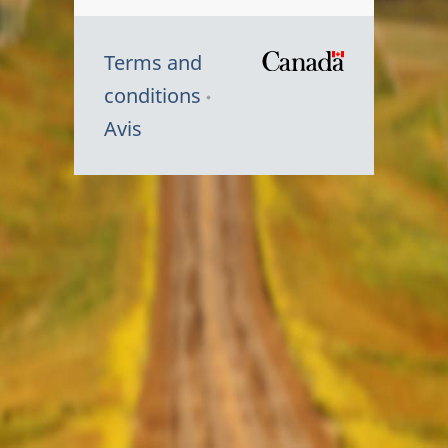
Terms and
/
conditions
Symbole
Avis
du
gouvernem
du
Canada