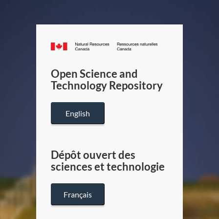
Canada.ca
/
Gouverneme
Open Science and
du
Technology Repository
Canada
English
Dépôt ouvert des
sciences et technologie
Français