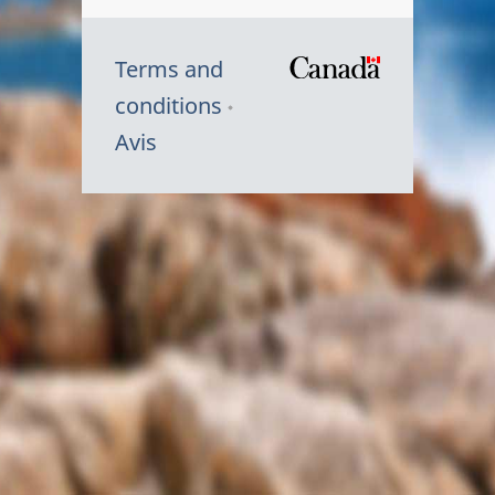
Terms and
/
conditions
Symbole
Avis
du
gouvernem
du
Canada