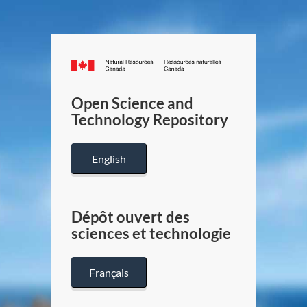
Canada.ca
/
Gouverneme
Open Science and
du
Technology Repository
Canada
English
Dépôt ouvert des
sciences et technologie
Français